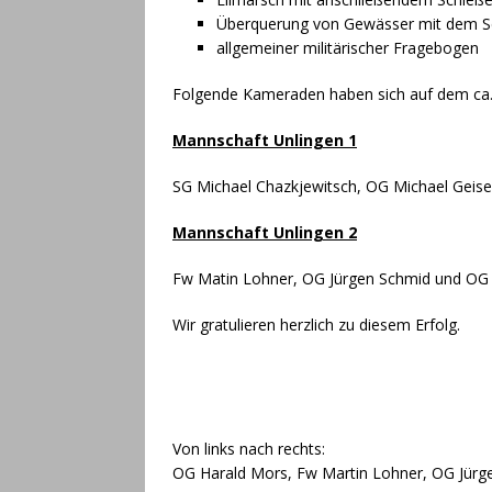
Überquerung von Gewässer mit dem S
[ 7. März 2026 ]
Unlinger R
allgemeiner militärischer Fragebogen
ALLGEMEIN
Folgende Kameraden haben sich auf dem ca. 
[ 28. Februar 2026 ]
Einlad
Mannschaft Unlingen 1
ALLGEMEIN
SG Michael Chazkjewitsch, OG Michael Geis
[ 26. September 2025 ]
Ein
ALLGEMEIN
Mannschaft Unlingen 2
[ 8. Juli 2025 ]
Ein kamerads
Fw Matin Lohner, OG Jürgen Schmid und OG H
Sankt Barbara Schießen
Wir gratulieren herzlich zu diesem Erfolg.
[ 16. April 2025 ]
Jahresha
ALLGEMEIN
[ 23. Juni 2024 ]
38. Ertinge
[ 9. März 2024 ]
Vielseitig
Von links nach rechts:
OG Harald Mors, Fw Martin Lohner, OG Jürg
[ 9. Dezember 2023 ]
Verei