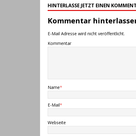
HINTERLASSE JETZT EINEN KOMMEN
[ 10. Juli 2023 ]
29. Honest-
Kommentar hinterlasse
[ 8. Juli 2023 ]
Ergebnisse 
[ 9. Mai 2026 ]
Flyer zum V
E-Mail Adresse wird nicht veröffentlicht.
Kommentar
Name
*
E-Mail
*
Webseite