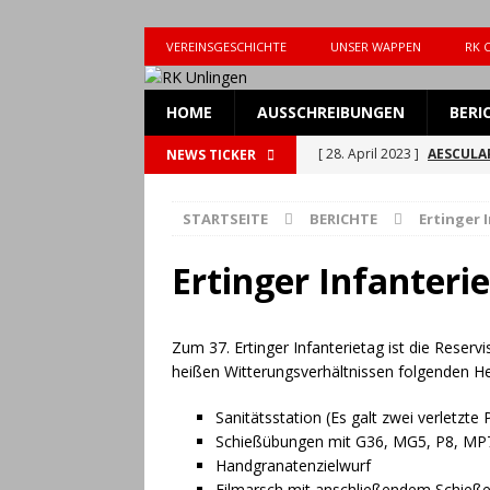
VEREINSGESCHICHTE
UNSER WAPPEN
RK 
HOME
AUSSCHREIBUNGEN
BERI
[ 28. April 2023 ]
AESCULAP
NEWS TICKER
[ 28. April 2023 ]
AESCULAP
STARTSEITE
BERICHTE
Ertinger 
[ 7. März 2023 ]
Einladung 
[ 13. Oktober 2021 ]
Einla
Ertinger Infanteri
[ 22. Juni 2026 ]
RK Unlingen
[ 15. Juni 2026 ]
RK Unling
Zum 37. Ertinger Infanterietag ist die Rese
heißen Witterungsverhältnissen folgenden He
ALLGEMEIN
[ 9. Juni 2026 ]
UTE für den
Sanitätsstation (Es galt zwei verletzt
Schießübungen mit G36, MG5, P8, MP7
[ 22. März 2026 ]
Attraktio
Handgranatenzielwurf
Eilmarsch mit anschließendem Schieße
Unlingen
ALLGEMEIN