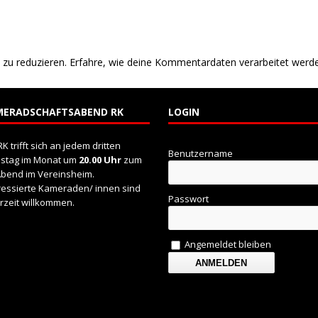
zu reduzieren.
Erfahre, wie deine Kommentardaten verarbeitet werd
MERADSCHAFTSABEND RK
LOGIN
RK trifft sich an jedem dritten
Benutzername
nstag im Monat um
20.00 Uhr
zum
bend im Vereinsheim.
ressierte Kameraden/ innen sind
Passwort
rzeit willkommen.
Angemeldet bleiben