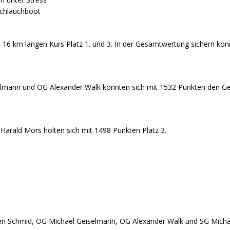
chlauchboot
eservisten beim Kalten Marsch 2026 in Bruchsal erfolgreich!
16 km langen Kurs Platz 1. und 3. In der Gesamtwertung sichern kön
ung zur Jahreshauptversammlung der RK Unlingen 2026
elmann und OG Alexander Walk konnten sich mit 1532 Punkten den Ge
ladung zur Vereinsmeisterschaft & Jahresabschlussfeier 2025
chaftliches Wochenende in der Schweiz beim 21. Internationalen
arald Mors holten sich mit 1498 Punkten Platz 3.
BERICHTE
uptversammlung RK-Unlingen 2025 mit Wahlen
r Infanterietag
BERICHTE
keitswettkampf der Reserve Kalter Marsch 2024
ALLGEMEIN
en Schmid, OG Michael Geiselmann, OG Alexander Walk und SG Micha
nsmeisterschaft 2023
ALLGEMEIN