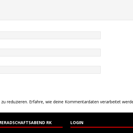
John-Missile-Cup/Aesculap-Cup
BERICHTE
AESCULAP Cup 2023
ALLGEMEIN
eteranentag am 14.06.2026 in Unlingen
ALLGEMEIN
zu reduzieren.
Erfahre, wie deine Kommentardaten verarbeitet werd
MERADSCHAFTSABEND RK
LOGIN