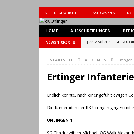
VEREINSGESCHICHTE
UNSER WAPPEN
RK 
HOME
AUSSCHREIBUNGEN
BERI
[ 28. April 2023 ]
AESCULAP
NEWS TICKER
[ 28. April 2023 ]
AESCULAP
STARTSEITE
ALLGEMEIN
Ertinger 
[ 7. März 2023 ]
Einladung 
[ 13. Oktober 2021 ]
Einla
Ertinger Infanteri
[ 22. Juni 2026 ]
RK Unlingen
[ 15. Juni 2026 ]
RK Unling
Endlich konnte, nach einer gefühlt ewigen Co
ALLGEMEIN
Die Kameraden der RK Unlingen gingen mit z
[ 9. Juni 2026 ]
UTE für den
UNLINGEN 1
[ 22. März 2026 ]
Attraktio
SG Chazkjewitsch Michael, OG Walk Alexand
Unlingen
ALLGEMEIN