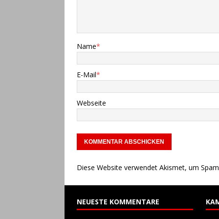
[ 10. Juli 2023 ]
29. Honest-
[ 8. Juli 2023 ]
Ergebnisse 
Name
*
[ 9. Mai 2026 ]
Flyer zum V
E-Mail
*
Webseite
Diese Website verwendet Akismet, um Spam 
NEUESTE KOMMENTARE
KA