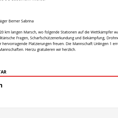
eservisten beim Kalten Marsch 2026 in Bruchsal erfolgreich!
äger Berner Sabrina
ung zur Jahreshauptversammlung der RK Unlingen 2026
p 20 km langen Marsch, wo folgende Stationen auf die Wettkämpfer 
 Militärische Fragen, Scharfschützenerkundung und Bekämpfung, Dro
 hervorragende Platzierungen freuen. Die Mannschaft Unlingen 1 err
ladung zur Vereinsmeisterschaft & Jahresabschlussfeier 2025
nnschaften. Hierzu gratulieren wir herzlich.
chaftliches Wochenende in der Schweiz beim 21. Internationalen
TAR
BERICHTE
uptversammlung RK-Unlingen 2025 mit Wahlen
n
r Infanterietag
BERICHTE
keitswettkampf der Reserve Kalter Marsch 2024
ALLGEMEIN
nsmeisterschaft 2023
ALLGEMEIN