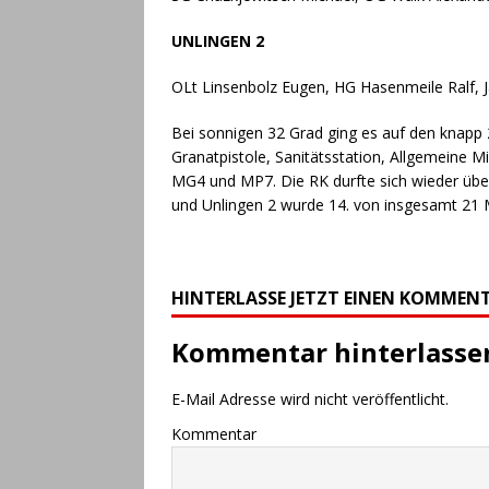
[ 7. März 2026 ]
Unlinger R
UNLINGEN 2
ALLGEMEIN
OLt Linsenbolz Eugen, HG Hasenmeile Ralf, J
[ 28. Februar 2026 ]
Einlad
Bei sonnigen 32 Grad ging es auf den knap
ALLGEMEIN
Granatpistole, Sanitätsstation, Allgemeine
MG4 und MP7. Die RK durfte sich wieder über
[ 26. September 2025 ]
Ein
und Unlingen 2 wurde 14. von insgesamt 21 Ma
ALLGEMEIN
[ 8. Juli 2025 ]
Ein kamerads
HINTERLASSE JETZT EINEN KOMMEN
Sankt Barbara Schießen
[ 16. April 2025 ]
Jahresha
Kommentar hinterlasse
ALLGEMEIN
E-Mail Adresse wird nicht veröffentlicht.
[ 23. Juni 2024 ]
38. Ertinge
Kommentar
[ 9. März 2024 ]
Vielseitig
[ 9. Dezember 2023 ]
Verei