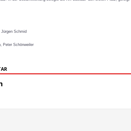
eservisten beim Kalten Marsch 2026 in Bruchsal erfolgreich!
ung zur Jahreshauptversammlung der RK Unlingen 2026
, Jürgen Schmid
, Peter Schönweiler
ladung zur Vereinsmeisterschaft & Jahresabschlussfeier 2025
TAR
chaftliches Wochenende in der Schweiz beim 21. Internationalen
BERICHTE
n
uptversammlung RK-Unlingen 2025 mit Wahlen
r Infanterietag
BERICHTE
keitswettkampf der Reserve Kalter Marsch 2024
ALLGEMEIN
nsmeisterschaft 2023
ALLGEMEIN