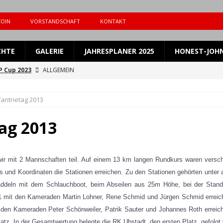
COIN
VORSTANDSCHAFT
KONTAKT
CHTE
GALERIE
JAHRESPLANER 2025
HONEST-JOHN
 Cup 2023
ALLGEMEIN
 Cup 2023 San Rgt 3
ALLGEMEIN
fantrietag 2013
zur Jahreshauptversammlung 2023
BERICHTE
dung zum RK-Abend im Oktober 2021
ALLGEMEIN
tag 2013
 erfolgreich beim Ertinger Infanterietag 2026
ALLGEMEIN
en feiert den Veteranentag und ihr 60-jähriges Jubiläum
 wir mit 2 Mannschaften teil. Auf einem 13 km langen Rundkurs waren versch
es und Koordinaten die Stationen erreichen. Zu den Stationen gehörten un
Paddeln mit dem Schlauchboot, beim Abseilen aus 25m Höhe, bei der Stan
 Veteranentag in Unlingen am 14.06.2026
ALLGEMEIN
1 mit den Kameraden Martin Lohner, Rene Schmid und Jürgen Schmid erreich
nen und Infos zum Veteranentag 2026 und dem 60. Jubiläum der RK
t den Kameraden Peter Schönweiler, Patrik Sauter und Johannes Roth erreic
atz. In der Gesamtwertung belegte die RK Ubstadt den ersten Platz, gefolgt