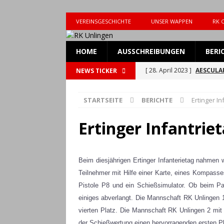
VEREINSGESCHICHTE
UNSER WAPPEN
RK 
HOME
AUSSCHREIBUNGEN
BERI
[ 28. April 2023 ]
AESCULAP
NEWS TICKER
[ 28. April 2023 ]
AESCULAP
STARTSEITE
BERICHTE
Ertinger In
[ 7. März 2023 ]
Einladung 
[ 13. Oktober 2021 ]
Einla
Ertinger Infantrie
[ 22. Juni 2026 ]
RK Unlingen
[ 15. Juni 2026 ]
RK Unling
Beim diesjährigen Ertinger Infanterietag nahmen
ALLGEMEIN
Teilnehmer mit Hilfe einer Karte, eines Kompass
Pistole P8 und ein Schießsimulator. Ob beim 
[ 9. Juni 2026 ]
UTE für den
einiges abverlangt. Die Mannschaft RK Unlingen 
[ 22. März 2026 ]
Attraktio
vierten Platz. Die Mannschaft RK Unlingen 2 mi
der Schießwertung einen hervorragenden ersten Pl
Unlingen
ALLGEMEIN