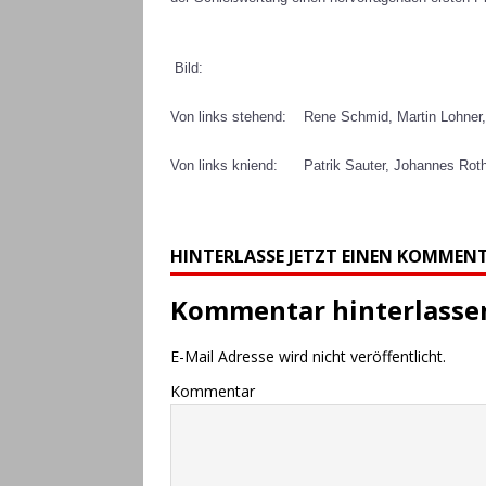
[ 7. März 2026 ]
Unlinger R
Bild:
ALLGEMEIN
[ 28. Februar 2026 ]
Einlad
Von links stehend: Rene Schmid, Martin Lohner
ALLGEMEIN
Von links kniend: Patrik Sauter, Johannes Roth
[ 26. September 2025 ]
Ein
ALLGEMEIN
HINTERLASSE JETZT EINEN KOMMEN
[ 8. Juli 2025 ]
Ein kamerads
Sankt Barbara Schießen
Kommentar hinterlasse
[ 16. April 2025 ]
Jahresha
E-Mail Adresse wird nicht veröffentlicht.
ALLGEMEIN
Kommentar
[ 23. Juni 2024 ]
38. Ertinge
[ 9. März 2024 ]
Vielseitig
[ 9. Dezember 2023 ]
Verei