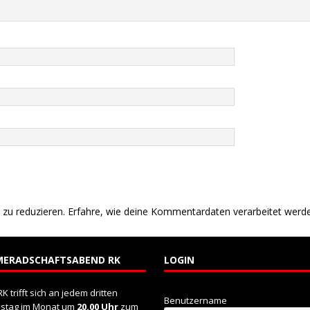
John-Missile-Cup/Aesculap-Cup
BERICHTE
AESCULAP Cup 2023
ALLGEMEIN
eteranentag am 14.06.2026 in Unlingen
ALLGEMEIN
zu reduzieren.
Erfahre, wie deine Kommentardaten verarbeitet werd
MERADSCHAFTSABEND RK
LOGIN
RK trifft sich an jedem dritten
Benutzername
nstag im Monat um
20.00 Uhr
zum