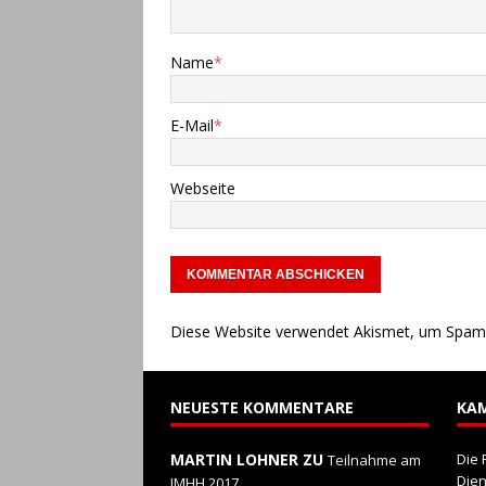
[ 10. Juli 2023 ]
29. Honest-
Name
*
[ 8. Juli 2023 ]
Ergebnisse 
[ 9. Mai 2026 ]
Flyer zum V
E-Mail
*
Webseite
Diese Website verwendet Akismet, um Spam 
NEUESTE KOMMENTARE
KA
MARTIN LOHNER ZU
Die 
Teilnahme am
Die
IMHH 2017